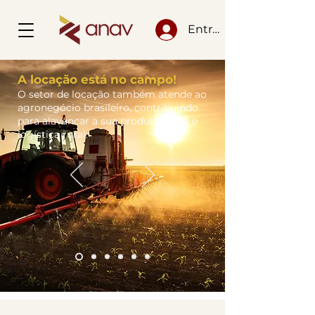
Entrar
A locação está no campo!
O setor de locação também atende ao
agronegócio brasileiro, contribuindo
para alavancar a sua produtividade e
logística rural.